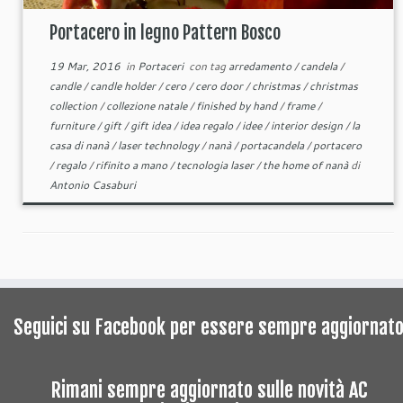
Portacero in legno Pattern Bosco
19 Mar, 2016
in
Portaceri
con tag
arredamento
/
candela
/
candle
/
candle holder
/
cero
/
cero door
/
christmas
/
christmas
collection
/
collezione natale
/
finished by hand
/
frame
/
furniture
/
gift
/
gift idea
/
idea regalo
/
idee
/
interior design
/
la
casa di nanà
/
laser technology
/
nanà
/
portacandela
/
portacero
/
regalo
/
rifinito a mano
/
tecnologia laser
/
the home of nanà
di
Antonio Casaburi
Seguici su Facebook per essere sempre aggiornat
Rimani sempre aggiornato sulle novità AC