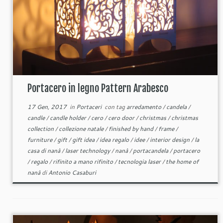
Portacero in legno Pattern Arabesco
17 Gen, 2017
in
Portaceri
con tag
arredamento
/
candela
/
candle
/
candle holder
/
cero
/
cero door
/
christmas
/
christmas
collection
/
collezione natale
/
finished by hand
/
frame
/
furniture
/
gift
/
gift idea
/
idea regalo
/
idee
/
interior design
/
la
casa di nanà
/
laser technology
/
nanà
/
portacandela
/
portacero
/
regalo
/
rifinito a mano rifinito
/
tecnologia laser
/
the home of
nanà
di
Antonio Casaburi