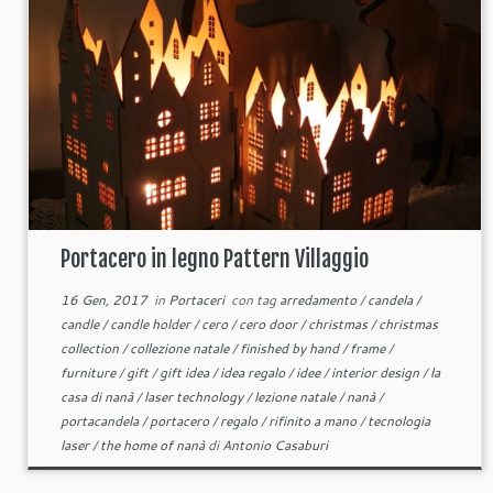
Portacero in legno Pattern Villaggio
16 Gen, 2017
in
Portaceri
con tag
arredamento
/
candela
/
candle
/
candle holder
/
cero
/
cero door
/
christmas
/
christmas
collection
/
collezione natale
/
finished by hand
/
frame
/
furniture
/
gift
/
gift idea
/
idea regalo
/
idee
/
interior design
/
la
casa di nanà
/
laser technology
/
lezione natale
/
nanà
/
portacandela
/
portacero
/
regalo
/
rifinito a mano
/
tecnologia
laser
/
the home of nanà
di
Antonio Casaburi