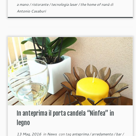
a mano
/
ristorante
/
tecnologia laser
/
the home of nanà
di
Antonio Casaburi
In anteprima il porta candela “Ninfea” in
legno
13 Mag, 2016
in
News
con tag
anteprima
/
arredamento
/
bar
/