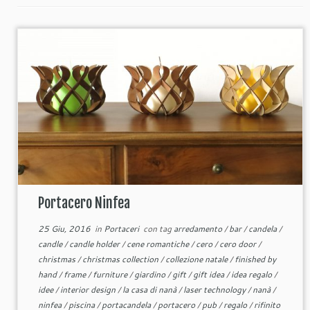
Portacero Ninfea
25 Giu, 2016
in
Portaceri
con tag
arredamento
/
bar
/
candela
/
candle
/
candle holder
/
cene romantiche
/
cero
/
cero door
/
christmas
/
christmas collection
/
collezione natale
/
finished by
hand
/
frame
/
furniture
/
giardino
/
gift
/
gift idea
/
idea regalo
/
idee
/
interior design
/
la casa di nanà
/
laser technology
/
nanà
/
ninfea
/
piscina
/
portacandela
/
portacero
/
pub
/
regalo
/
rifinito