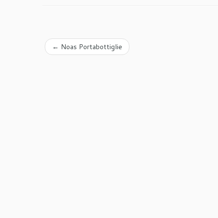
←
Noas Portabottiglie
Seguici su Facebook per essere sempre
aggiornato