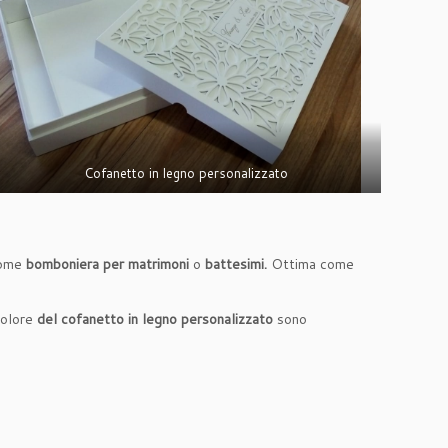
Cofanetto in legno personalizzato
come
bomboniera per matrimoni
o
battesimi.
Ottima come
colore
del cofanetto in legno personalizzato
sono