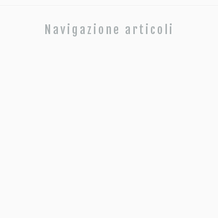
Navigazione articoli
Rimani sempre aggiornato sulle novità AC
italiandesign
Iscriviti alla newsletter inserendo la tua email
ho
Email
f
r